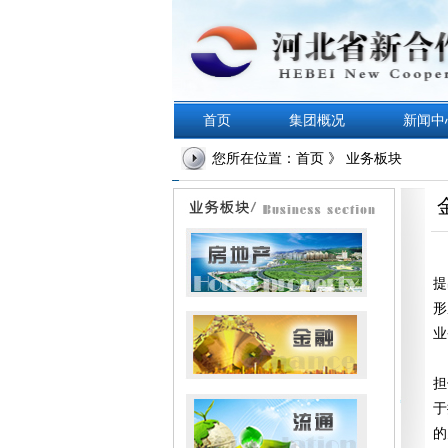
首页
集团概况
新闻中
您所在位置：首页 》 业务板块
随
提
形
业
截
担
于
的